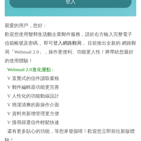
親愛的用戶，您好：
歡迎您使用
智邦生活館
企業郵件服務，請於右方輸入完整電子
信箱帳號及密碼， 即可
登入網路郵局
， 目前推出全新的 網路郵
局「Webmail 2.0」，操作更便利、功能更人性！將帶給您最好
的使用體驗！
Webmail 2.0進化優點 :
V 直覺式的信件讀取窗格
V 郵件編輯器功能更完善
V 人性化的功能動線設計
V 簡潔清爽的新操作介面
V 資料夾新增管理更方便
V 搜尋篩選信件輕鬆快速
還有更多貼心的功能，等您來發掘唷！歡迎您立即前往新版體
驗！